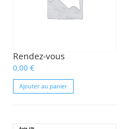
Rendez-vous
0,00
€
quantité
Ajouter au panier
de
Rendez-
vous
Avis (0)