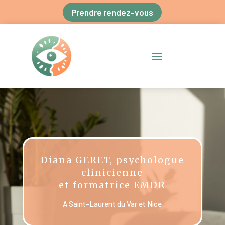
Prendre rendez-vous
Diana GERET, psychologue
clinicienne
et formatrice EMDR
A Saint-Laurent du Var et Nice