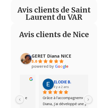
Avis clients de Saint
Laurent du VAR
Avis clients de Nice
GERET Diana NICE
5.0
powered by
G
o
o
g
l
e
ELODIE B.
A
il y a 2 ans
il
adame 
Grâce à l’accompagnement de 
Mes séa
Diana, j’ai développé une plus 
grandem