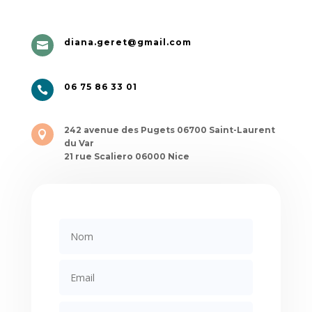
diana.geret@gmail.com

06 75 86 33 01

242 avenue des Pugets 06700 Saint-Laurent

du Var
21 rue Scaliero 06000 Nice