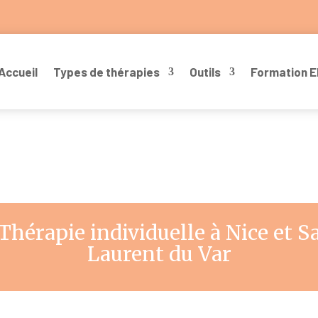
Accueil
Types de thérapies
Outils
Formation 
Thérapie individuelle à Nice et S
Laurent du Var