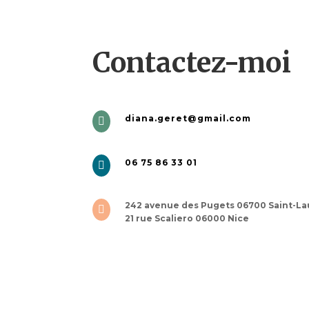
Contactez-moi
diana.geret@gmail.com

06 75 86 33 01

242 avenue des Pugets 06700 Saint-La

21 rue Scaliero 06000 Nice