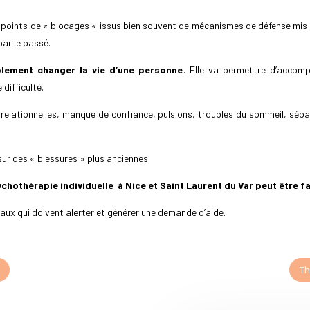
es points de « blocages « issus bien souvent de mécanismes de défense mi
par le passé.
lement changer la vie d’une personne
. Elle va permettre d’accom
 difficulté.
s relationnelles, manque de confiance, pulsions, troubles du sommeil, sépar
sur des « blessures » plus anciennes.
ychothérapie individuelle
à Nice et Saint Laurent du Var peut être f
naux qui doivent alerter et générer une demande d’aide.
Th