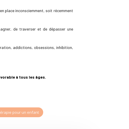
s en place inconsciemment, soit récemment
pagner, de traverser et de dépasser une
ation, addictions, obsessions, inhibition,
avorable à tous les âges.
érapie pour un enfant